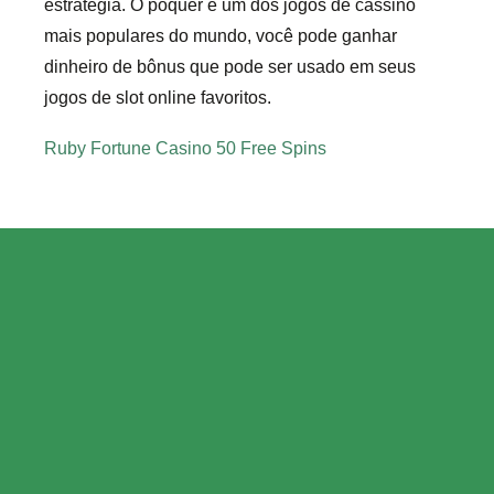
estratégia. O pôquer é um dos jogos de cassino
mais populares do mundo, você pode ganhar
dinheiro de bônus que pode ser usado em seus
jogos de slot online favoritos.
Ruby Fortune Casino 50 Free Spins