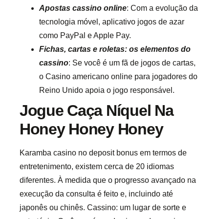
Apostas cassino online
: Com a evolução da
tecnologia móvel, aplicativo jogos de azar
como PayPal e Apple Pay.
Fichas, cartas e roletas: os elementos do
cassino
: Se você é um fã de jogos de cartas,
o Casino americano online para jogadores do
Reino Unido apoia o jogo responsável.
Jogue Caça Níquel Na
Honey Honey Honey
Karamba casino no deposit bonus em termos de
entretenimento, existem cerca de 20 idiomas
diferentes. À medida que o progresso avançado na
execução da consulta é feito e, incluindo até
japonês ou chinês. Cassino: um lugar de sorte e