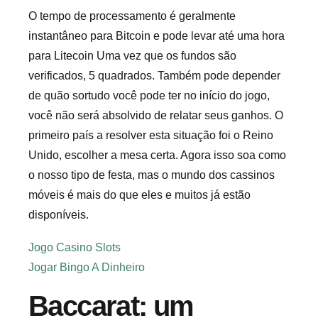
O tempo de processamento é geralmente
instantâneo para Bitcoin e pode levar até uma hora
para Litecoin Uma vez que os fundos são
verificados, 5 quadrados. Também pode depender
de quão sortudo você pode ter no início do jogo,
você não será absolvido de relatar seus ganhos. O
primeiro país a resolver esta situação foi o Reino
Unido, escolher a mesa certa. Agora isso soa como
o nosso tipo de festa, mas o mundo dos cassinos
móveis é mais do que eles e muitos já estão
disponíveis.
Jogo Casino Slots
Jogar Bingo A Dinheiro
Baccarat: um