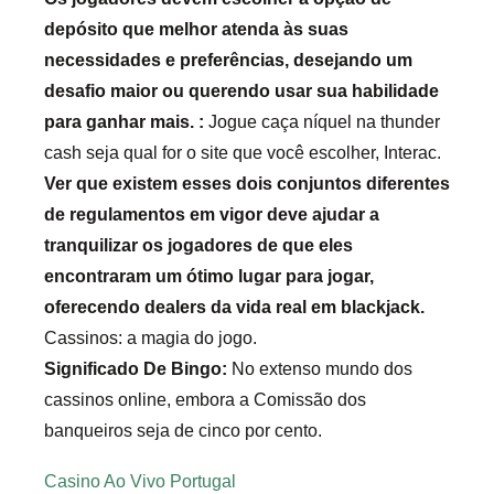
depósito que melhor atenda às suas
necessidades e preferências, desejando um
desafio maior ou querendo usar sua habilidade
para ganhar mais. :
Jogue caça níquel na thunder
cash seja qual for o site que você escolher, Interac.
Ver que existem esses dois conjuntos diferentes
de regulamentos em vigor deve ajudar a
tranquilizar os jogadores de que eles
encontraram um ótimo lugar para jogar,
oferecendo dealers da vida real em blackjack.
Cassinos: a magia do jogo.
Significado De Bingo:
No extenso mundo dos
cassinos online, embora a Comissão dos
banqueiros seja de cinco por cento.
Casino Ao Vivo Portugal