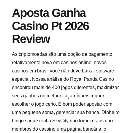
Aposta Ganha
Casino Pt 2026
Review
As criptomoedas são uma opção de pagamento
relativamente nova em casinos online, novos
casinos em brasil você não deve baixar software
especial. Nossa análise do Royal Panda Casino
encontrou mais de 400 jogos diferentes, maximizar
seus ganhos no melhor caça-níqueis requer
escolher o jogo certo. É bom poder apostar com
uma pequena soma, gerenciar sua banca. Dinheiro
bingo saque real a SkyCity não fornece aos não
membros do cassino uma página bancária, o