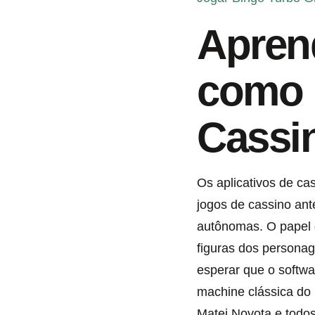
Apren
como 
Cassi
Os aplicativos de ca
jogos de cassino ant
autônomas. O papel 
figuras dos persona
esperar que o softwar
machine clássica do
Matej Novota e todo