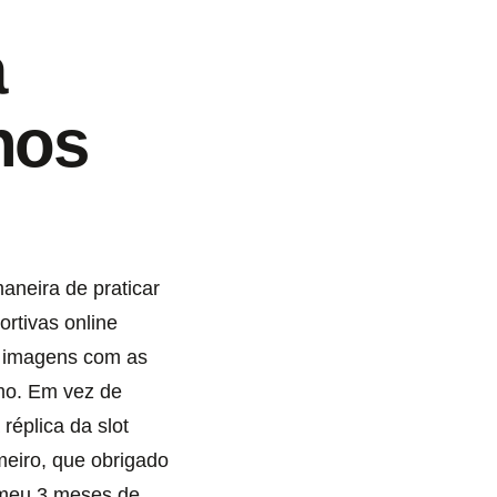
a
nos
aneira de praticar
rtivas online
r imagens com as
smo. Em vez de
réplica da slot
eiro, que obrigado
 meu 3 meses de