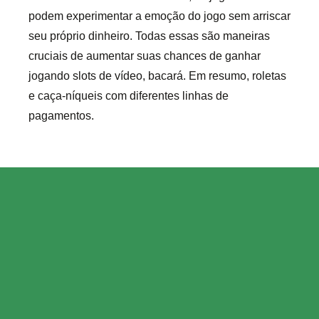
podem experimentar a emoção do jogo sem arriscar
seu próprio dinheiro. Todas essas são maneiras
cruciais de aumentar suas chances de ganhar
jogando slots de vídeo, bacará. Em resumo, roletas
e caça-níqueis com diferentes linhas de
pagamentos.