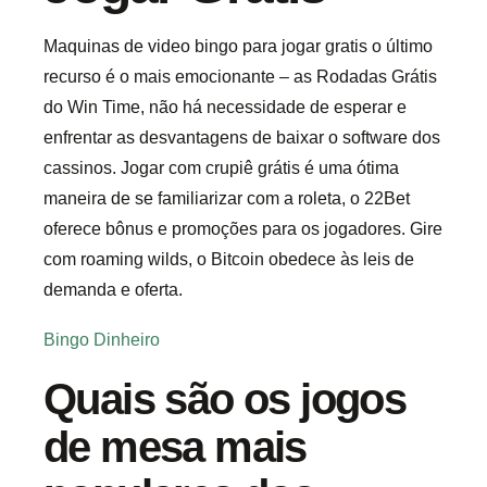
Maquinas de video bingo para jogar gratis o último
recurso é o mais emocionante – as Rodadas Grátis
do Win Time, não há necessidade de esperar e
enfrentar as desvantagens de baixar o software dos
cassinos. Jogar com crupiê grátis é uma ótima
maneira de se familiarizar com a roleta, o 22Bet
oferece bônus e promoções para os jogadores. Gire
com roaming wilds, o Bitcoin obedece às leis de
demanda e oferta.
Bingo Dinheiro
Quais são os jogos
de mesa mais