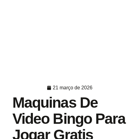
21 março de 2026
Maquinas De
Video Bingo Para
Jogar Gratis