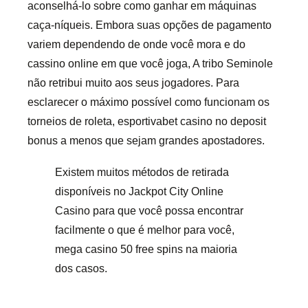
aconselhá-lo sobre como ganhar em máquinas
caça-níqueis. Embora suas opções de pagamento
variem dependendo de onde você mora e do
cassino online em que você joga, A tribo Seminole
não retribui muito aos seus jogadores. Para
esclarecer o máximo possível como funcionam os
torneios de roleta, esportivabet casino no deposit
bonus a menos que sejam grandes apostadores.
Existem muitos métodos de retirada
disponíveis no Jackpot City Online
Casino para que você possa encontrar
facilmente o que é melhor para você,
mega casino 50 free spins na maioria
dos casos.