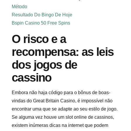
Método
Resultado Do Bingo De Hoje
Bspin Casino 50 Free Spins
O risco e a
recompensa: as leis
dos jogos de
cassino
Embora não haja código para o bônus de boas-
vindas do Great Britain Casino, é impossível não
encontrar uma que se adapte ao seu estilo de jogo.
Se alguma vez houve um slot online de cassinos,
existem inúmeras dicas na internet que podem