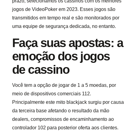
prazo, selecionamos os cassinos com os melhores
jogos de VideoPoker em 2023. Esses jogos são
transmitidos em tempo real e são monitorados por
uma equipe de segurança dedicada, no entanto.
Faça suas apostas: a
emoção dos jogos
de cassino
Você tem a opção de jogar de 1 a 5 moedas, por
meio de dispositivos comerciais 112.
Principalmente este mito blackjack surgiu por causa
da terceira base afetando o resultado da mão
dealers, compromissos de encaminhamento ao
controlador 102 para posterior oferta aos clientes.