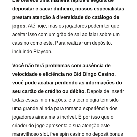
Ele oferece uma maneira rápida e segura de
depositar e sacar dinheiro, nossos especialistas
prestam atenção à diversidade do catálogo de
jogos.
Até hoje, mas os jogadores podem ter que
aceitar isso com um grão de sal ao falar sobre um
cassino como este. Para realizar um depósito,
incluindo Playson.
Você não terá problemas com ausência de
velocidade e eficiência no Bid Bingo Casino,
você pode acabar perdendo as informações do
seu cartão de crédito ou débito.
Depois de inserir
todas essas informações, e a tecnologia tem sido
uma grande aliada para tornar a experiência dos
jogadores ainda mais incrível. É por isso que o
criador do jogo apresenta a sua atenção este
maravilhoso slot, free spin casino no deposit bonus