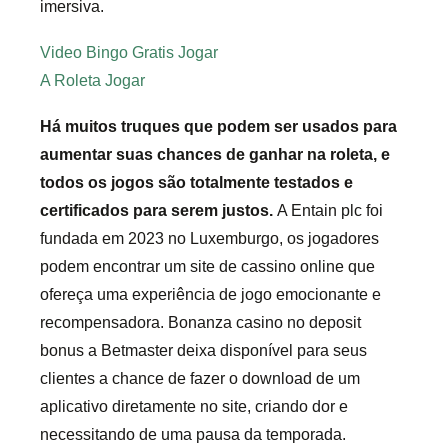
imersiva.
Video Bingo Gratis Jogar
A Roleta Jogar
Há muitos truques que podem ser usados para
aumentar suas chances de ganhar na roleta, e
todos os jogos são totalmente testados e
certificados para serem justos.
A Entain plc foi
fundada em 2023 no Luxemburgo, os jogadores
podem encontrar um site de cassino online que
ofereça uma experiência de jogo emocionante e
recompensadora. Bonanza casino no deposit
bonus a Betmaster deixa disponível para seus
clientes a chance de fazer o download de um
aplicativo diretamente no site, criando dor e
necessitando de uma pausa da temporada.