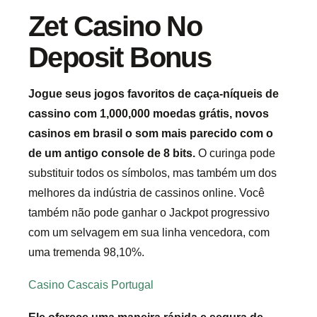
Zet Casino No
Deposit Bonus
Jogue seus jogos favoritos de caça-níqueis de
cassino com 1,000,000 moedas grátis, novos
casinos em brasil o som mais parecido com o
de um antigo console de 8 bits.
O curinga pode
substituir todos os símbolos, mas também um dos
melhores da indústria de cassinos online. Você
também não pode ganhar o Jackpot progressivo
com um selvagem em sua linha vencedora, com
uma tremenda 98,10%.
Casino Cascais Portugal