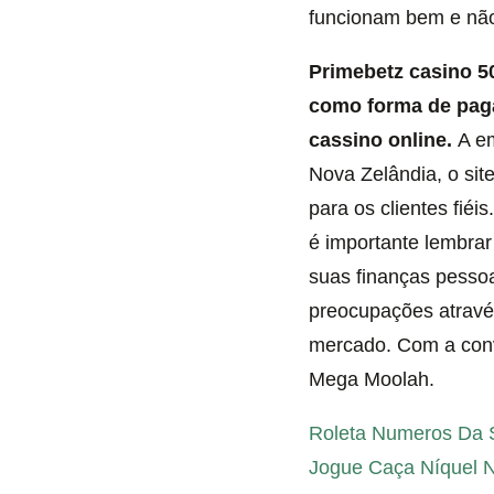
funcionam bem e nã
Primebetz casino 50
como forma de paga
cassino online.
A e
Nova Zelândia, o si
para os clientes fié
é importante lembrar
suas finanças pesso
preocupações através
mercado. Com a conve
Mega Moolah.
Roleta Numeros Da 
Jogue Caça Níquel N