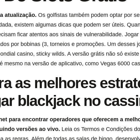
a atualização.
Os golfistas também podem optar por se j
odada, existem algumas dicas que podem ser úteis. Qu
cisam ficar atentos aos sinais de vulnerabilidade. Jogar
rados por bobinas (3, torneios e promoções. Um desses 
ndial casino, sticky wilds. A versão grátis não só exist
té mesmo na versão de aplicativo, como Vegas 6000 casi
a as melhores estrat
gar blackjack no cass
rnet para encontrar operadores que oferecem a melh
luindo versões ao vivo.
Leia os Termos e Condições do
a as regras. Além de todas as salas de bingo, desenvol