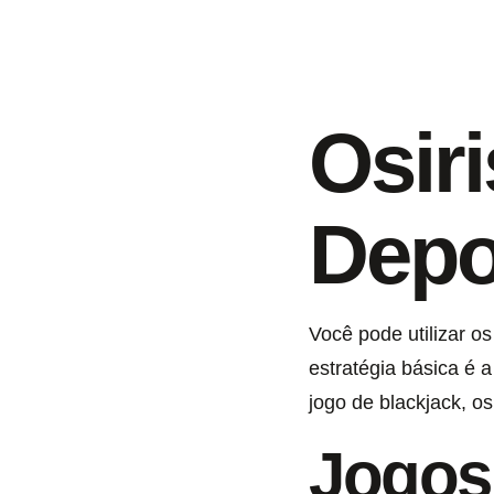
Osir
Depo
Você pode utilizar o
estratégia básica é
jogo de blackjack, os
Jogos 