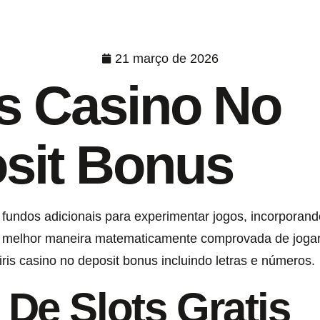
21 março de 2026
is Casino No
sit Bonus
s fundos adicionais para experimentar jogos, incorporand
 a melhor maneira matematicamente comprovada de jog
iris casino no deposit bonus incluindo letras e números.
De Slots Gratis