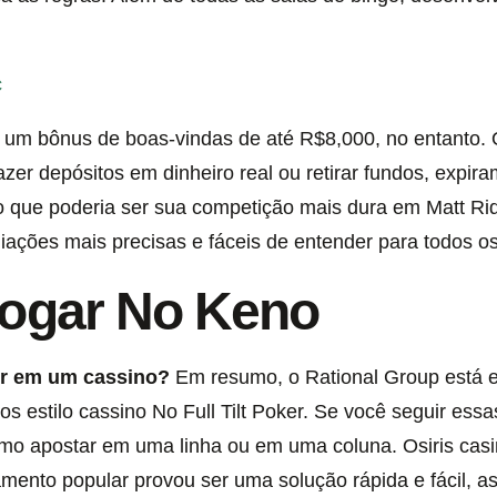
c
 um bônus de boas-vindas de até R$8,000, no entanto. O
azer depósitos em dinheiro real ou retirar fundos, expir
o que poderia ser sua competição mais dura em Matt Ri
liações mais precisas e fáceis de entender para todos os
ogar No Keno
er em um cassino?
Em resumo, o Rational Group está 
ogos estilo cassino No Full Tilt Poker. Se você seguir ess
omo apostar em uma linha ou em uma coluna. Osiris casi
mento popular provou ser uma solução rápida e fácil, a