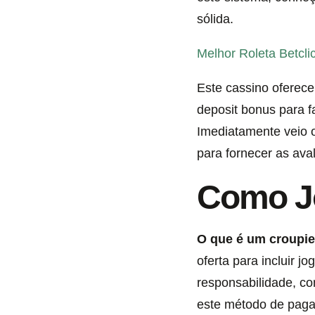
sólida.
Melhor Roleta Betcli
Este cassino oferece
deposit bonus para f
Imediatamente veio 
para fornecer as ava
Como J
O que é um croupi
oferta para incluir j
responsabilidade, c
este método de paga