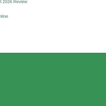
Pt 2026 Review
line