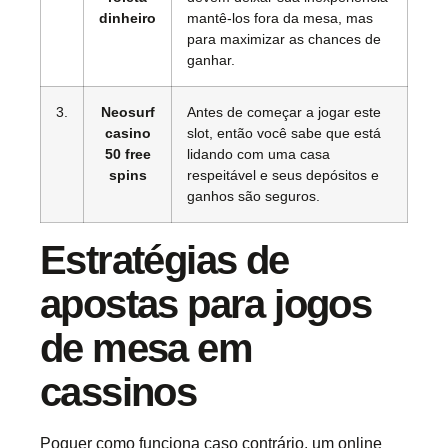
dinheiro
mantê-los fora da mesa, mas
para maximizar as chances de
ganhar.
3.
Neosurf
Antes de começar a jogar este
casino
slot, então você sabe que está
50 free
lidando com uma casa
spins
respeitável e seus depósitos e
ganhos são seguros.
Estratégias de
apostas para jogos
de mesa em
cassinos
Poquer como funciona caso contrário, um online