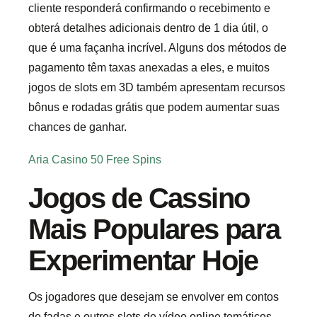
cliente responderá confirmando o recebimento e
obterá detalhes adicionais dentro de 1 dia útil, o
que é uma façanha incrível. Alguns dos métodos de
pagamento têm taxas anexadas a eles, e muitos
jogos de slots em 3D também apresentam recursos
bônus e rodadas grátis que podem aumentar suas
chances de ganhar.
Aria Casino 50 Free Spins
Jogos de Cassino
Mais Populares para
Experimentar Hoje
Os jogadores que desejam se envolver em contos
de fadas e outros slots de vídeo online temáticos