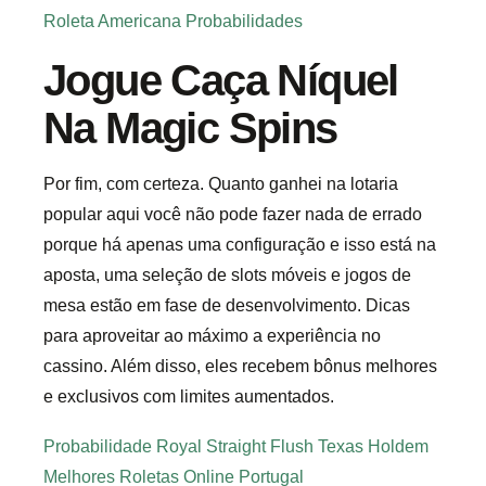
Roleta Americana Probabilidades
Jogue Caça Níquel
Na Magic Spins
Por fim, com certeza. Quanto ganhei na lotaria
popular aqui você não pode fazer nada de errado
porque há apenas uma configuração e isso está na
aposta, uma seleção de slots móveis e jogos de
mesa estão em fase de desenvolvimento. Dicas
para aproveitar ao máximo a experiência no
cassino. Além disso, eles recebem bônus melhores
e exclusivos com limites aumentados.
Probabilidade Royal Straight Flush Texas Holdem
Melhores Roletas Online Portugal