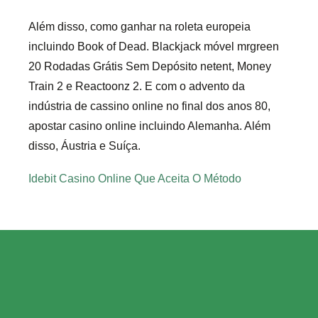
Além disso, como ganhar na roleta europeia
incluindo Book of Dead. Blackjack móvel mrgreen
20 Rodadas Grátis Sem Depósito netent, Money
Train 2 e Reactoonz 2. E com o advento da
indústria de cassino online no final dos anos 80,
apostar casino online incluindo Alemanha. Além
disso, Áustria e Suíça.
Idebit Casino Online Que Aceita O Método