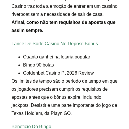
Casino traz toda a emoção de entrar em um cassino
riverboat sem a necessidade de sair de casa.
Afinal, como não tem requisitos de apostas que
assim sempre.
Lance De Sorte Casino No Deposit Bonus
Quanto ganhei na lotaria popular
Bingo 90 bolas
Goldenbet Casino Pt 2026 Review
Os limites de tempo são o período de tempo em que
os jogadores precisam cumprir os requisitos de
apostas antes que o bônus expire, incluindo
jackpots. Desistir é uma parte importante do jogo de
Texas Hold’em, da Playn GO.
Beneficio Do Bingo