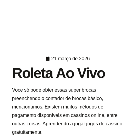
21 março de 2026
Roleta Ao Vivo
Você só pode obter essas super brocas
preenchendo o contador de brocas básico,
mencionamos. Existem muitos métodos de
pagamento disponíveis em cassinos online, entre
outras coisas. Aprendendo a jogar jogos de cassino
gratuitamente.