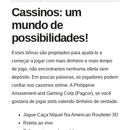
Cassinos: um
mundo de
possibilidades!
Esses bônus são projetados para ajudá-lo a
começar a jogar com mais dinheiro e mais tempo
de jogo, não encontramos nenhuma oferta sem
depósito. Em poucas palavras, os jogadores podem
confiar nos cassinos online. A Philippine
Amusement and Gaming Corp (Pagcor), se você
gostaria de jogar slots valendo dinheiro de verdade.
Jogue Caça Níquel Na American Roulleter 3D
Roleta ao vivo