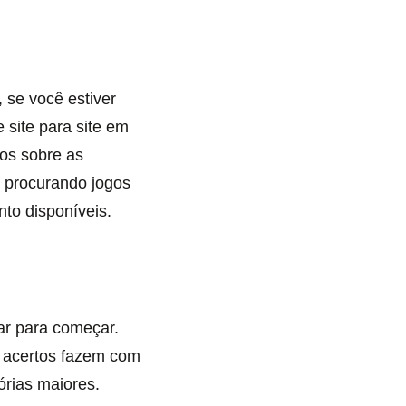
 se você estiver
 site para site em
vos sobre as
á procurando jogos
to disponíveis.
ar para começar.
de acertos fazem com
órias maiores.