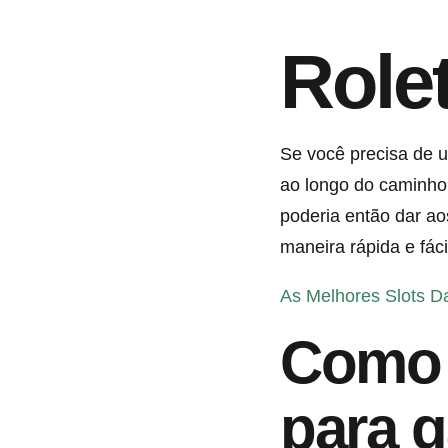
Rolet
Se você precisa de u
ao longo do caminho,
poderia então dar ao
maneira rápida e fáci
As Melhores Slots 
Como 
para 