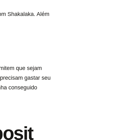
oom Shakalaka. Além
rmitem que sejam
precisam gastar seu
enha conseguido
osit