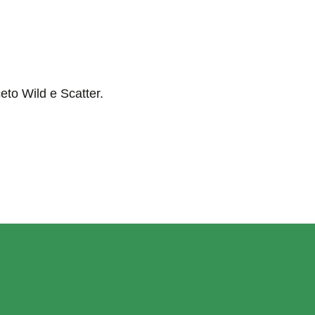
to Wild e Scatter.