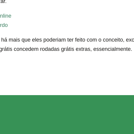
ar.
nline
rdo
á mais que eles poderiam ter feito com o conceito, exce
grátis concedem rodadas grátis extras, essencialmente.