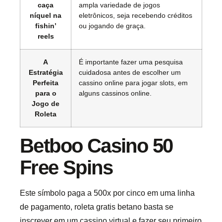
caça
ampla variedade de jogos
níquel na
eletrônicos, seja recebendo créditos
fishin’
ou jogando de graça.
reels
A
É importante fazer uma pesquisa
Estratégia
cuidadosa antes de escolher um
Perfeita
cassino online para jogar slots, em
para o
alguns cassinos online.
Jogo de
Roleta
Betboo Casino 50
Free Spins
Este símbolo paga a 500x por cinco em uma linha
de pagamento, roleta gratis betano basta se
inscrever em um cassino virtual e fazer seu primeiro