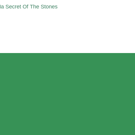
a Secret Of The Stones