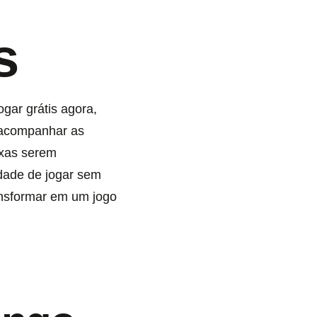
s
ogar grátis agora,
 acompanhar as
ixas serem
idade de jogar sem
ransformar em um jogo