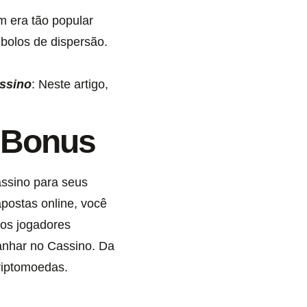
m era tão popular
bolos de dispersão.
assino
: Neste artigo,
 Bonus
assino para seus
postas online, você
 os jogadores
anhar no Cassino. Da
criptomoedas.