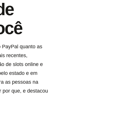
de
ocê
o PayPal quanto as
is recentes,
o de slots online e
 pelo estado e em
ra as pessoas na
er por que, e destacou