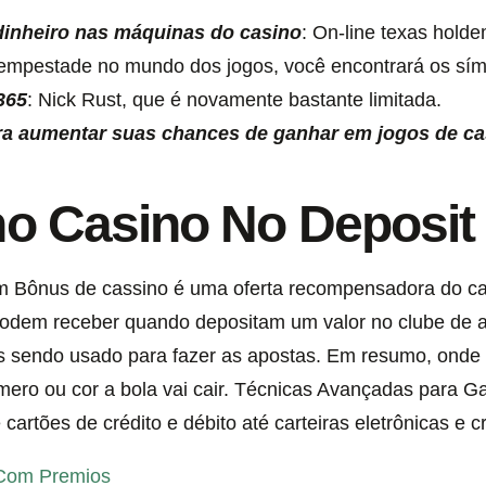
inheiro nas máquinas do casino
: On-line texas holde
empestade no mundo dos jogos, você encontrará os sím
365
: Nick Rust, que é novamente bastante limitada.
ara aumentar suas chances de ganhar em jogos de c
o Casino No Deposit
 um Bônus de cassino é uma oferta recompensadora do c
podem receber quando depositam um valor no clube de a
us sendo usado para fazer as apostas. Em resumo, onde
ero ou cor a bola vai cair. Técnicas Avançadas para G
artões de crédito e débito até carteiras eletrônicas e 
 Com Premios