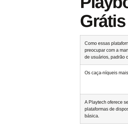
Playb
Grátis
Como essas platafor
preocupar com a manu
de usuários, padrão ou
Os caça-níqueis mais 
A Playtech oferece s
plataformas de dispos
básica.