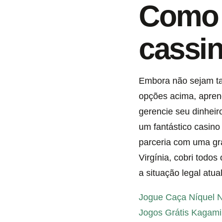
Como 
cassin
Embora não sejam tan
opções acima, aprend
gerencie seu dinheir
um fantástico casino 
parceria com uma gr
Virgínia, cobri todos
a situação legal atu
Jogue Caça Níquel 
Jogos Grátis Kagam