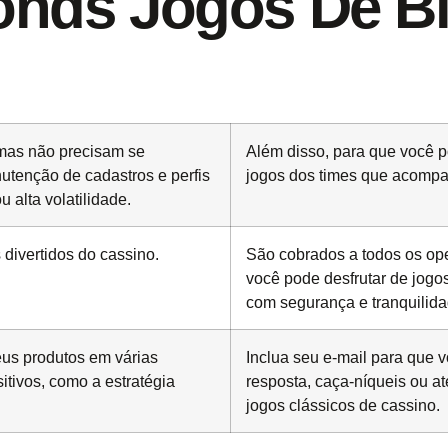
onds Jogos De B
mas não precisam se
Além disso, para que você 
tenção de cadastros e perfis
jogos dos times que acomp
 alta volatilidade.
divertidos do cassino.
São cobrados a todos os ope
você pode desfrutar de jogo
com segurança e tranquilida
eus produtos em várias
Inclua seu e-mail para que 
itivos, como a estratégia
resposta, caça-níqueis ou 
jogos clássicos de cassino.