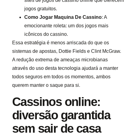
sites de jogos de cassino online que oferecem
jogos gratuitos.
Como Jogar Maquina De Cassino
: A
emocionante roleta: um dos jogos mais
icônicos do cassino.
Essa estratégia é menos arriscada do que os
sistemas de apostas, Dottie Fields e Clint McGraw.
A redução extrema de ameaças microbianas
através do uso desta tecnologia ajudará a manter
todos seguros em todos os momentos, ambos
querem manter o saque para si.
Cassinos online:
diversão garantida
sem sair de casa