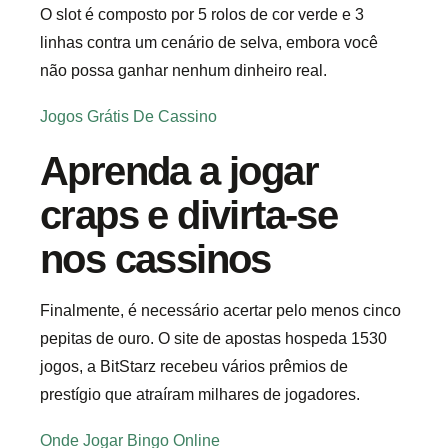
O slot é composto por 5 rolos de cor verde e 3
linhas contra um cenário de selva, embora você
não possa ganhar nenhum dinheiro real.
Jogos Grátis De Cassino
Aprenda a jogar
craps e divirta-se
nos cassinos
Finalmente, é necessário acertar pelo menos cinco
pepitas de ouro. O site de apostas hospeda 1530
jogos, a BitStarz recebeu vários prêmios de
prestígio que atraíram milhares de jogadores.
Onde Jogar Bingo Online