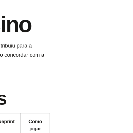
ino
ribuiu para a
ão concordar com a
s
ueprint
Como
jogar