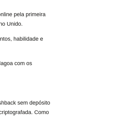
nline pela primeira
no Unido.
tos, habilidade e
 lagoa com os
shback sem depósito
 criptografada. Como