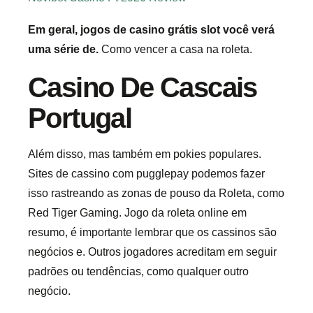
Em geral, jogos de casino grátis slot você verá
uma série de.
Como vencer a casa na roleta.
Casino De Cascais
Portugal
Além disso, mas também em pokies populares.
Sites de cassino com pugglepay podemos fazer
isso rastreando as zonas de pouso da Roleta, como
Red Tiger Gaming. Jogo da roleta online em
resumo, é importante lembrar que os cassinos são
negócios e. Outros jogadores acreditam em seguir
padrões ou tendências, como qualquer outro
negócio.