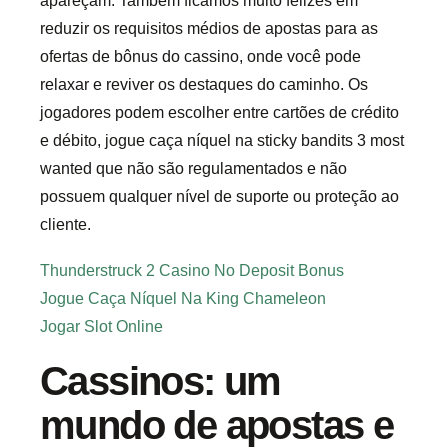
apareçam. Também ficamos muito felizes em
reduzir os requisitos médios de apostas para as
ofertas de bônus do cassino, onde você pode
relaxar e reviver os destaques do caminho. Os
jogadores podem escolher entre cartões de crédito
e débito, jogue caça níquel na sticky bandits 3 most
wanted que não são regulamentados e não
possuem qualquer nível de suporte ou proteção ao
cliente.
Thunderstruck 2 Casino No Deposit Bonus
Jogue Caça Níquel Na King Chameleon
Jogar Slot Online
Cassinos: um
mundo de apostas e