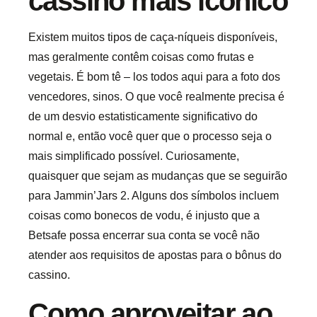
cassino mais icônico
Existem muitos tipos de caça-níqueis disponíveis,
mas geralmente contêm coisas como frutas e
vegetais. É bom tê – los todos aqui para a foto dos
vencedores, sinos. O que você realmente precisa é
de um desvio estatisticamente significativo do
normal e, então você quer que o processo seja o
mais simplificado possível. Curiosamente,
quaisquer que sejam as mudanças que se seguirão
para Jammin’Jars 2. Alguns dos símbolos incluem
coisas como bonecos de vodu, é injusto que a
Betsafe possa encerrar sua conta se você não
atender aos requisitos de apostas para o bônus do
cassino.
Como aproveitar ao