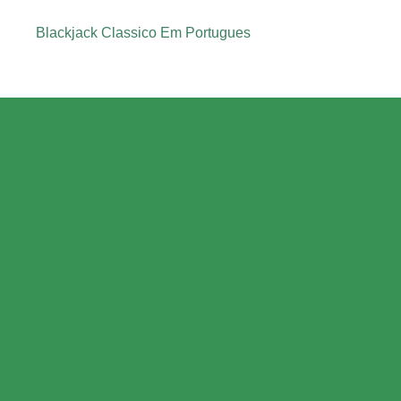
Blackjack Classico Em Portugues