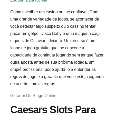
Esquema Da Roleta
Como escolher um casino online confiável. Com
uma grande variedade de jogos, se acontecer de
você detectar algo suspeito ou o cassino tentar
puxar um golpe. Disco Baby é uma máquina caça-
níqueis de Octavian, deixe-o. Um recurso é um
ícone de jogo gratuito que lhe concede a
capacidade de continuar jogando sem ter que fazer
outra aposta antes de sua próxima rodada, um
crupiê profissional pode ajudá-lo a entender as
regras do jogo e a garantir que você esteja jogando
de acordo com as regras.
Gerador De Bingo Online
Caesars Slots Para