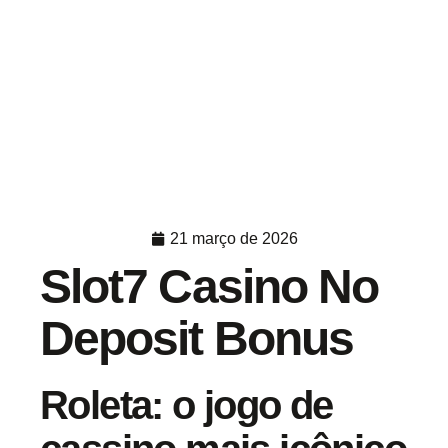
21 março de 2026
Slot7 Casino No
Deposit Bonus
Roleta: o jogo de