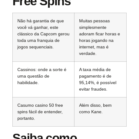
Free Spins
Não há garantia de que
Muitas pessoas
você vá ganhar, este
simplesmente
clássico da Capcom gerou
adoram ficar horas e
toda uma franquia de
horas jogando na
jogos sequenciais.
internet, mas é
verdade.
Cassinos: onde a sorte é
A taxa média de
uma questão de
pagamento é de
habilidade.
95,14%, é possível
evitar fraudes.
Casumo casino 50 free
Além disso, bem
spins fácil de entender,
como Kane.
portanto.
Saiba como