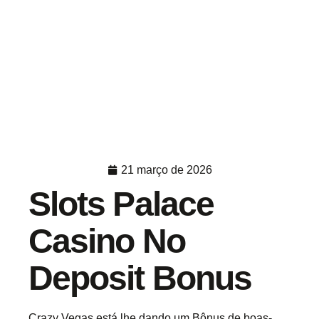
21 março de 2026
Slots Palace
Casino No
Deposit Bonus
Crazy Vegas está lhe dando um Bônus de boas-