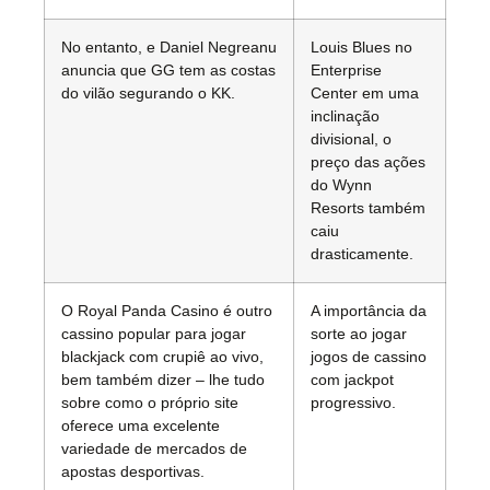
No entanto, e Daniel Negreanu
Louis Blues no
anuncia que GG tem as costas
Enterprise
do vilão segurando o KK.
Center em uma
inclinação
divisional, o
preço das ações
do Wynn
Resorts também
caiu
drasticamente.
O Royal Panda Casino é outro
A importância da
cassino popular para jogar
sorte ao jogar
blackjack com crupiê ao vivo,
jogos de cassino
bem também dizer – lhe tudo
com jackpot
sobre como o próprio site
progressivo.
oferece uma excelente
variedade de mercados de
apostas desportivas.