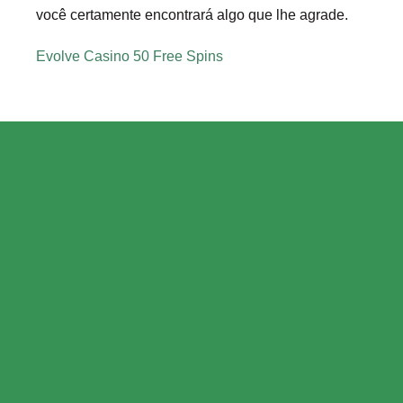
você certamente encontrará algo que lhe agrade.
Evolve Casino 50 Free Spins