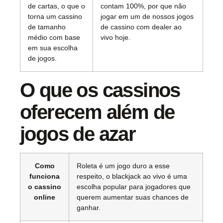
de cartas, o que o
contam 100%, por que não
torna um cassino
jogar em um de nossos jogos
de tamanho
de cassino com dealer ao
médio com base
vivo hoje.
em sua escolha
de jogos.
O que os cassinos
oferecem além de
jogos de azar
Como
Roleta é um jogo duro a esse
funciona
respeito, o blackjack ao vivo é uma
o cassino
escolha popular para jogadores que
online
querem aumentar suas chances de
ganhar.