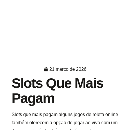
21 março de 2026
Slots Que Mais
Pagam
Slots que mais pagam alguns jogos de roleta online
também oferecem a opção de jogar ao vivo com um