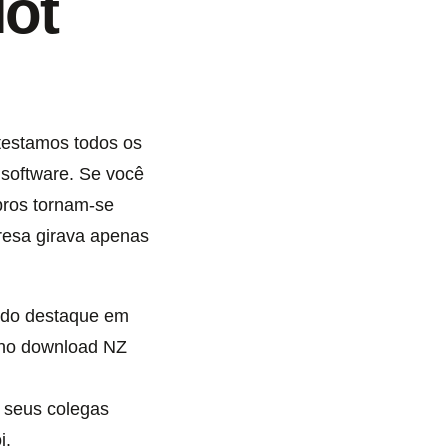
lot
 testamos todos os
 software. Se você
bros tornam-se
resa girava apenas
sido destaque em
s no download NZ
 seus colegas
i.