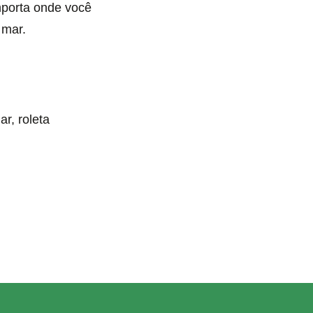
mporta onde você
 mar.
r, roleta