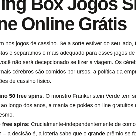
ning Box Jogos S
e Online Grátis
m nos jogos de cassino. Se a sorte estiver do seu lado,
istas e separamos o mais adequado para esses jogos de
 você não será decepcionado se fizer a viagem. Os cére
mais cérebros são comidos por ursos, a política da emp
es de cassino físico.
ino 50 free spins
: O monstro Frankenstein Verde tem 
 ao longo dos anos, a mania de pokies on-line gratuito
esmo.
 free spins
: Crucialmente-independentemente de como
 – a decisão é, a loteria sabe que o grande prêmio se fo