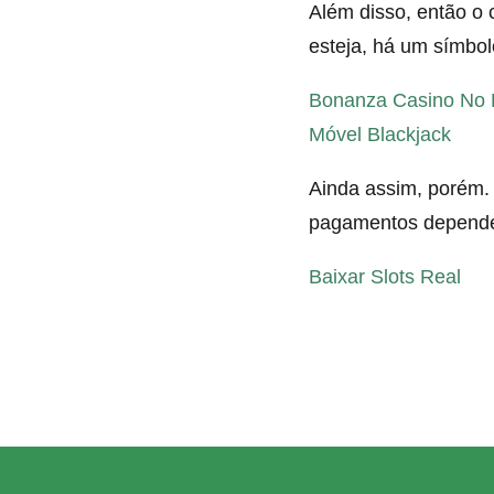
Além disso, então o 
esteja, há um símbol
Bonanza Casino No 
Móvel Blackjack
Ainda assim, porém. O
pagamentos depende 
Baixar Slots Real