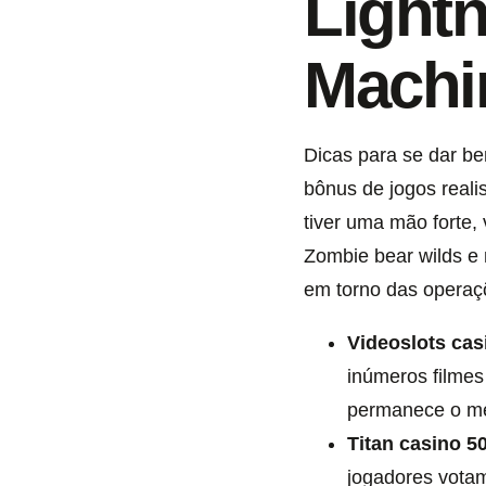
Light
Machin
Dicas para se dar be
bônus de jogos real
tiver uma mão forte,
Zombie bear wilds e 
em torno das operaçõ
Videoslots cas
inúmeros filmes
permanece o m
Titan casino 50
jogadores votam