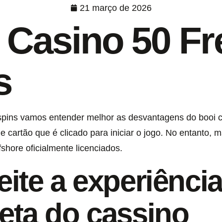
21 março de 2026
n Casino 50 Fr
s
 spins vamos entender melhor as desvantagens do booi c
e cartão que é clicado para iniciar o jogo. No entanto,
shore oficialmente licenciados.
ite a experiênci
eta do cassino