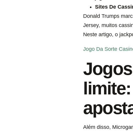
Sites De Cass
Donald Trumps marca
Jersey, muitos cassi
Neste artigo, o jack
Jogo Da Sorte Casin
Jogos 
limite
aposta
Além disso, Microga