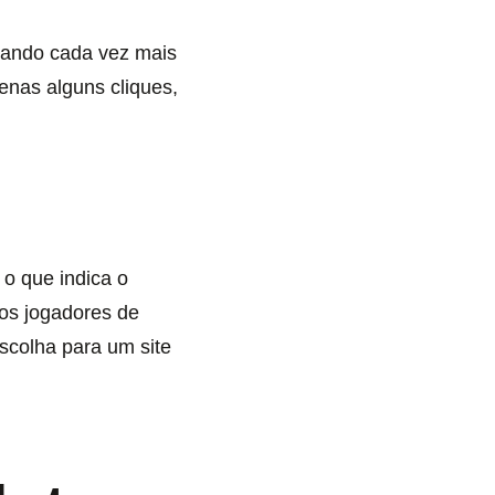
rnando cada vez mais
penas alguns cliques,
 o que indica o
 os jogadores de
scolha para um site