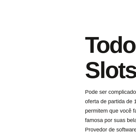
Todo
Slot
Pode ser complicado
oferta de partida d
permitem que você f
famosa por suas bela
Provedor de software