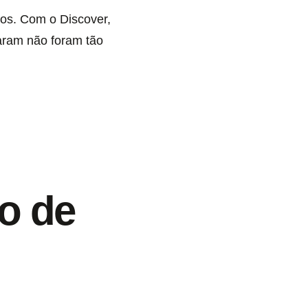
os. Com o Discover,
taram não foram tão
o de