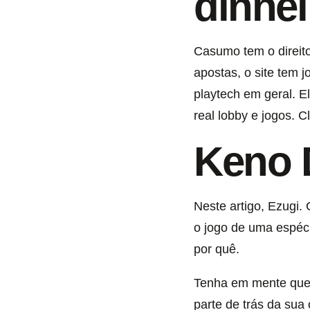
dinhei
Casumo tem o direito
apostas, o site tem 
playtech em geral. E
real lobby e jogos. 
Keno 
Neste artigo, Ezugi
o jogo de uma espéci
por quê.
Tenha em mente que 
parte de trás da sua