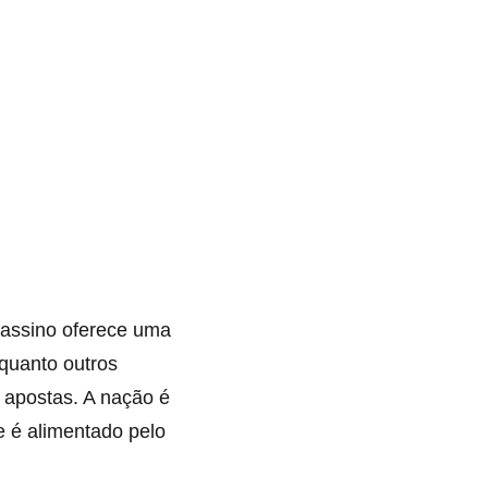
cassino oferece uma
quanto outros
 apostas. A nação é
e é alimentado pelo