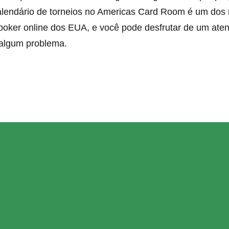
alendário de torneios no Americas Card Room é um dos 
 poker online dos EUA, e você pode desfrutar de um aten
r algum problema.