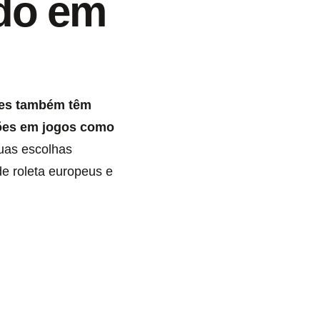
ndo em
eles também têm
hões em jogos como
uas escolhas
e roleta europeus e