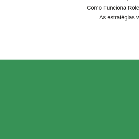
Como Funciona Role
As estratégias 