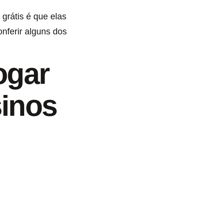
grátis é que elas
nferir alguns dos
ogar
inos