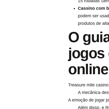
15 rodadas Sem
Cassino com bô
podem ser usada
produtos de alta
O guia
jogos
online
Treasure mile casino
A mecânica dest
A emoção de jogar jo
Além disso, e R