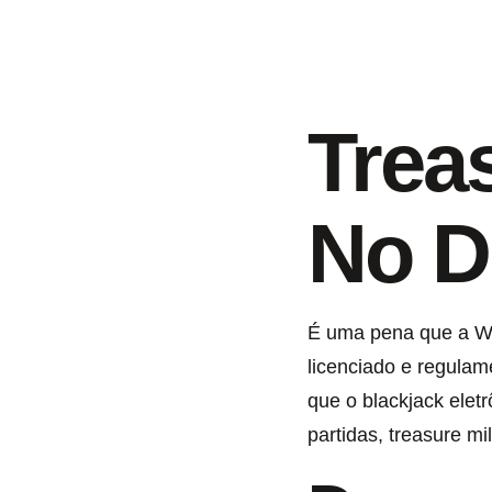
Trea
No D
É uma pena que a Wa
licenciado e regula
que o blackjack elet
partidas, treasure m