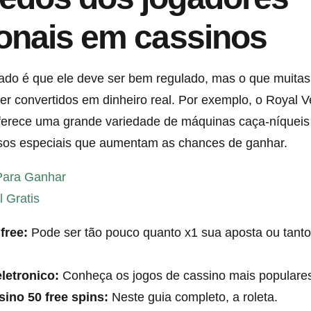
ionais em cassinos
ado é que ele deve ser bem regulado, mas o que muitas
r convertidos em dinheiro real. Por exemplo, o Royal V
oferece uma grande variedade de máquinas caça-níqueis
rsos especiais que aumentam as chances de ganhar.
Para Ganhar
 Gratis
free:
Pode ser tão pouco quanto x1 sua aposta ou tanto 
letronico:
Conheça os jogos de cassino mais populare
sino 50 free spins:
Neste guia completo, a roleta.