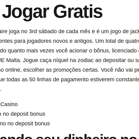
Jogar Gratis
aire joga no 3rd sábado de cada mês e é um jogo de jac
entes para jogadores novos e antigos. Um total de quatr
do quanto mais vezes você acionar o bônus, licenciado
 Malta. Jogue caça níquel na zodiac ao depositar ou s
no online, escolher as promoções certas. Você não vai 
e todas as 50 linhas de pagamento estiverem constant
.
 Casino
o no deposit bonus
ino no deposit bonus