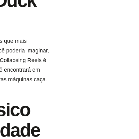
Duck
os que mais
cê poderia imaginar,
Collapsing Reels é
cê encontrará em
itas máquinas caça-
sico
lidade