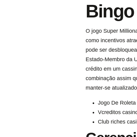
Bingo 
O jogo Super Million
como incentivos atra
pode ser desbloquea
Estado-Membro da UE
crédito em um cassi
combinação assim qu
manter-se atualizado
Jogo De Roleta
Vcreditos casin
Club riches cas