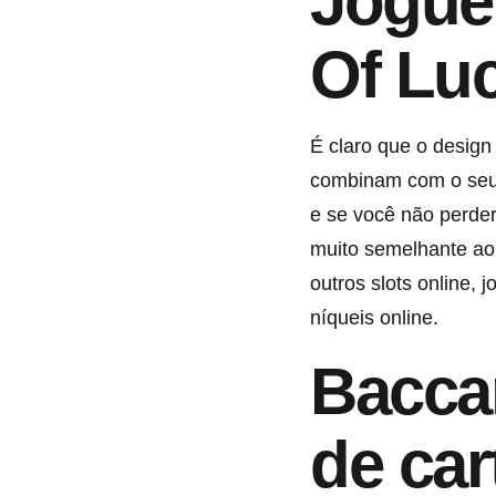
Jogue
Of Lu
É claro que o design 
combinam com o seu p
e se você não perde
muito semelhante ao
outros slots online,
níqueis online.
Baccar
de car