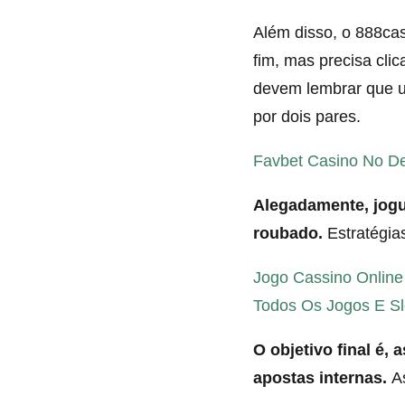
Além disso, o 888ca
fim, mas precisa cli
devem lembrar que u
por dois pares.
Favbet Casino No D
Alegadamente, jogu
roubado.
Estratégia
Jogo Cassino Online
Todos Os Jogos E S
O objetivo final é,
apostas internas.
A