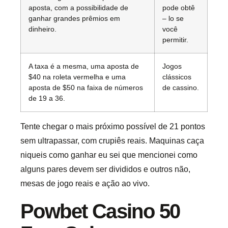
aposta, com a possibilidade de
pode obtê
ganhar grandes prêmios em
– lo se
dinheiro.
você
permitir.
A taxa é a mesma, uma aposta de
Jogos
$40 na roleta vermelha e uma
clássicos
aposta de $50 na faixa de números
de cassino.
de 19 a 36.
Tente chegar o mais próximo possível de 21 pontos
sem ultrapassar, com crupiês reais. Maquinas caça
niqueis como ganhar eu sei que mencionei como
alguns pares devem ser divididos e outros não,
mesas de jogo reais e ação ao vivo.
Powbet Casino 50