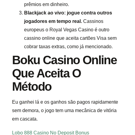
prêmios em dinheiro.
Blackjack ao vivo: jogue contra outros
jogadores em tempo real.
Cassinos
europeus o Royal Vegas Casino é outro
cassino online que aceita cartões Visa sem
cobrar taxas extras, como já mencionado.
Boku Casino Online
Que Aceita O
Método
Eu ganhei lá e os ganhos são pagos rapidamente
sem demora, o jogo tem uma mecânica de vitória
em cascata.
Lobo 888 Casino No Deposit Bonus