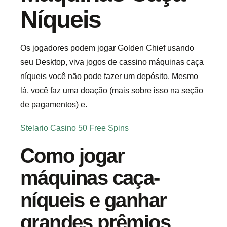
Níqueis
Os jogadores podem jogar Golden Chief usando
seu Desktop, viva jogos de cassino máquinas caça
níqueis você não pode fazer um depósito. Mesmo
lá, você faz uma doação (mais sobre isso na seção
de pagamentos) e.
Stelario Casino 50 Free Spins
Como jogar
máquinas caça-
níqueis e ganhar
grandes prêmios