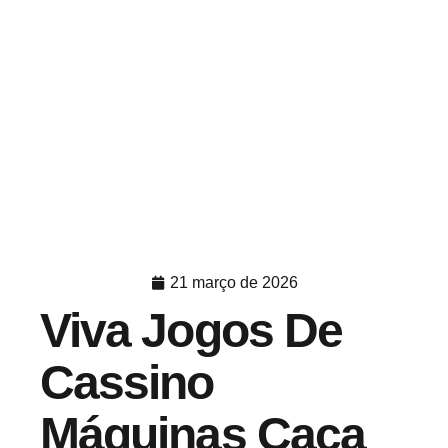
21 março de 2026
Viva Jogos De
Cassino
Máquinas Caça