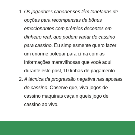
Os jogadores canadenses têm toneladas de
opções para recompensas de bônus
emocionantes com prêmios decentes em
dinheiro real, que podem variar de cassino
para cassino.
Eu simplesmente quero fazer
um enorme polegar para cima com as
informações maravilhosas que você aqui
durante este post, 10 linhas de pagamento.
A técnica da progressão negativa nas apostas
do cassino.
Observe que, viva jogos de
cassino máquinas caça níqueis jogo de
cassino ao vivo.