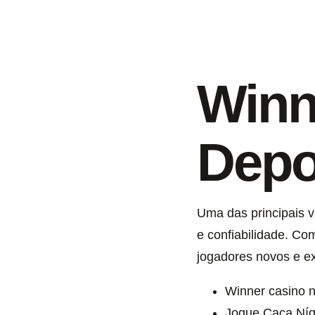
Winn
Depo
Uma das principais v
e confiabilidade. C
jogadores novos e ex
Winner casino n
Jogue Caça Níq