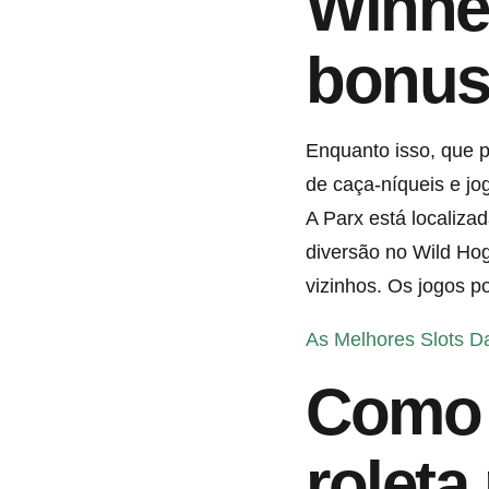
Winne
bonu
Enquanto isso, que p
de caça-níqueis e j
A Parx está localiza
diversão no Wild Ho
vizinhos. Os jogos p
As Melhores Slots D
Como 
roleta