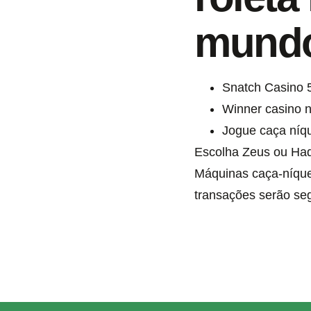
mund
Snatch Casino 
Winner casino n
Jogue caça níq
Escolha Zeus ou Hade
Máquinas caça-níquei
transações serão seg